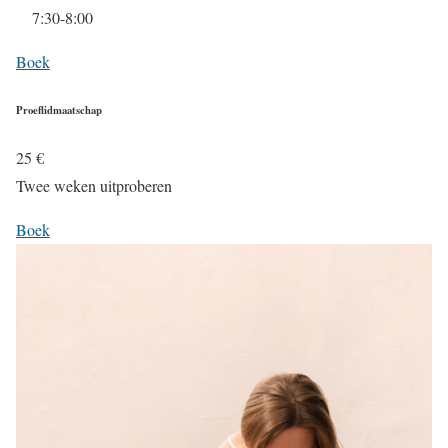
7:30-8:00
Boek
Proeflidmaatschap
25
€
Twee weken uitproberen
Boek